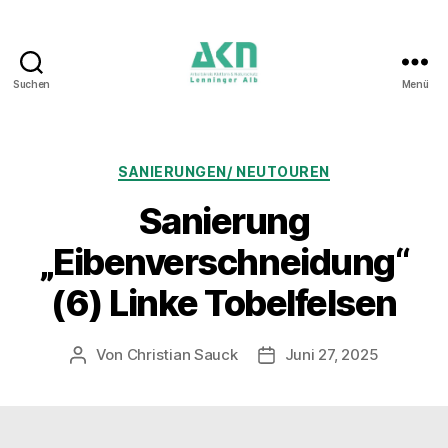
Suchen
Menü
AKN
Lenninger
Alb
Kategorien
SANIERUNGEN/ NEUTOUREN
Sanierung
„Eibenverschneidung“
(6) Linke Tobelfelsen
Von
Christian Sauck
Juni 27, 2025
Beitragsautor
Beitragsdatum