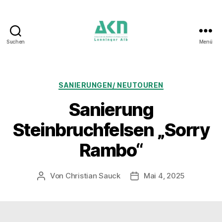
Suchen
Menü
AKN
Lenninger
Alb
Kategorien
SANIERUNGEN/ NEUTOUREN
Sanierung
Steinbruchfelsen „Sorry
Rambo“
Von
Christian Sauck
Mai 4, 2025
Beitragsautor
Beitragsdatum