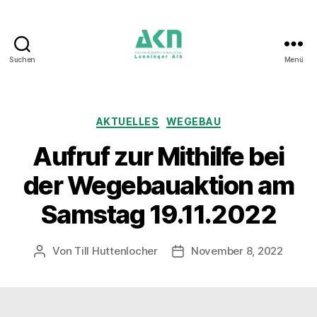
Suchen
Menü
AKN
Lenninger
Alb
Kategorien
AKTUELLES
WEGEBAU
Aufruf zur Mithilfe bei
der Wegebauaktion am
Samstag 19.11.2022
Von
Till Huttenlocher
November 8, 2022
Beitragsautor
Beitragsdatum